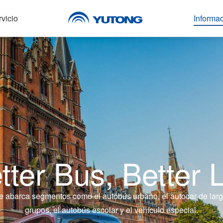
vicio
Informa
tter Bus, Better L
e abarca segmentos como el autobús urbano, el autocar de larga d
grupos, el autobús escolar y el vehículo especial.