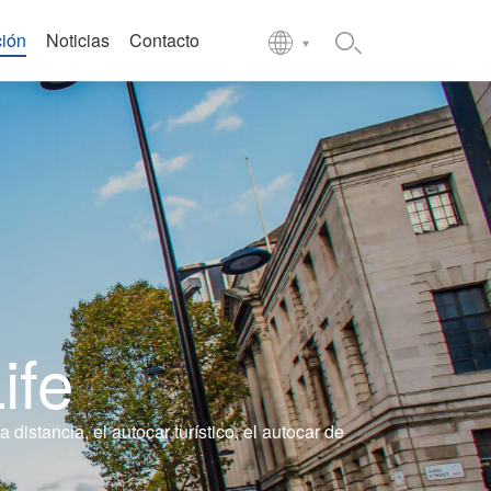
ción
Noticias
Contacto
ife
istancia, el autocar turístico, el autocar de